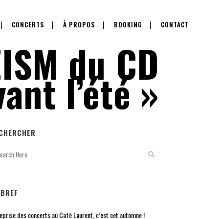
CONCERTS
À PROPOS
BOOKING
CONTACT
ZISM du CD
ant l’été »
CHERCHER
 BREF
reprise des concerts au Café Laurent, c’est cet automne !