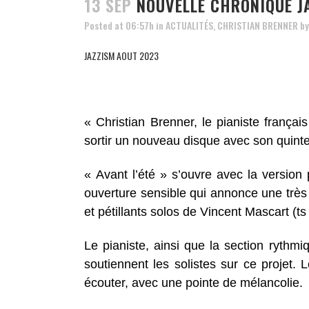
13 SEP
NOUVELLE CHRONIQUE JA
Posted at 06:57h
in
ACTUALITÉS
,
CHRISTIAN BRENNER
b
JAZZISM AOUT 2023
« Christian Brenner, le pianiste françai
sortir un nouveau disque avec son quinte
« Avant l’été » s’ouvre avec la version
ouverture sensible qui annonce une très 
et pétillants solos de Vincent Mascart (ts
Le pianiste, ainsi que la section rythmi
soutiennent les solistes sur ce projet.
écouter, avec une pointe de mélancolie.