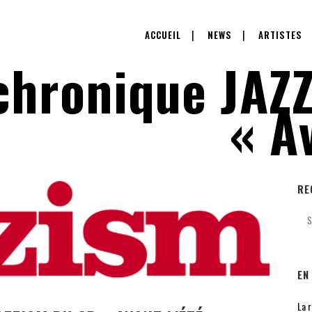
ACCUEIL
NEWS
ARTISTES
chronique JAZ
« Av
RE
EN
La 