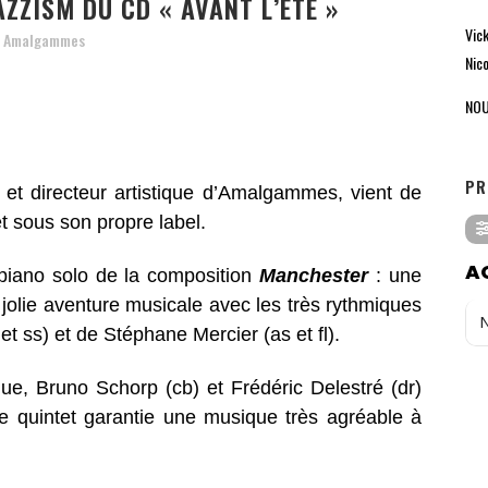
ZZISM DU CD « AVANT L’ÉTÉ »
Vic
y
Amalgammes
Nico
NOU
PR
s et directeur artistique d’Amalgammes, vient de
t sous son propre label.
A
 piano solo de la composition
Manchester
: une
jolie aventure musicale avec les très rythmiques
 et ss) et de Stéphane Mercier (as et fl).
que, Bruno Schorp (cb) et Frédéric Delestré (dr)
 Le quintet garantie une musique très agréable à