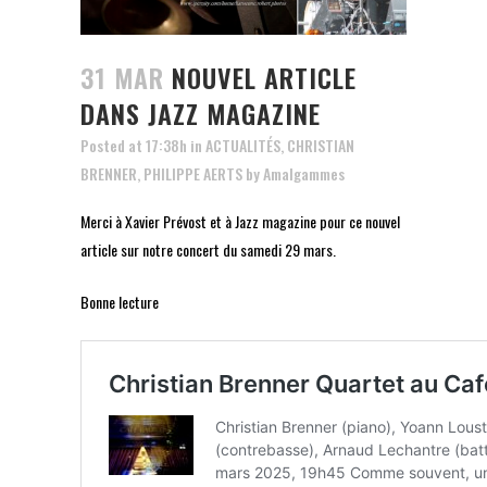
31 MAR
NOUVEL ARTICLE
DANS JAZZ MAGAZINE
Posted at 17:38h
in
ACTUALITÉS
,
CHRISTIAN
BRENNER
,
PHILIPPE AERTS
by
Amalgammes
Merci à Xavier Prévost et à Jazz magazine pour ce nouvel
article sur notre concert du samedi 29 mars.
Bonne lecture