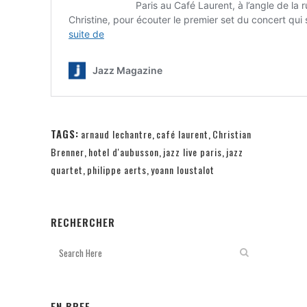
TAGS:
arnaud lechantre
,
café laurent
,
Christian
Brenner
,
hotel d'aubusson
,
jazz live paris
,
jazz
quartet
,
philippe aerts
,
yoann loustalot
RECHERCHER
EN BREF