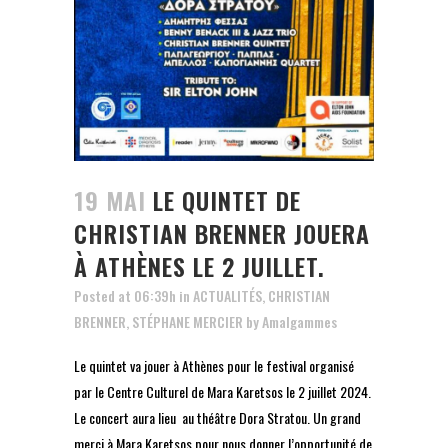
19 MAI
LE QUINTET DE
CHRISTIAN BRENNER JOUERA
À ATHÈNES LE 2 JUILLET.
Posted at 06:39h
in
ACTUALITÉS
,
CHRISTIAN
BRENNER
,
STÉPHANE MERCIER
by
Amalgammes
Le quintet va jouer à Athènes pour le festival organisé
par le Centre Culturel de Mara Karetsos le 2 juillet 2024.
Le concert aura lieu au théâtre Dora Stratou. Un grand
merci à Mara Karetsos pour nous donner l’opportunité de