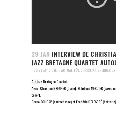
29 JAN
INTERVIEW DE CHRISTI
JAZZ BRETAGNE QUARTET AUTO
Posted at 16:01h
in
ACTUALITÉS
,
CHRISTIAN BRENNER
by
Art jazz Bretagne Quartet
Avec : Christian BRENNER (piano), Stéphane MERCIER (saxophon
ténor),
Bruno SCHORP (contrebasse) et Frédéric DELESTRÉ (batterie)