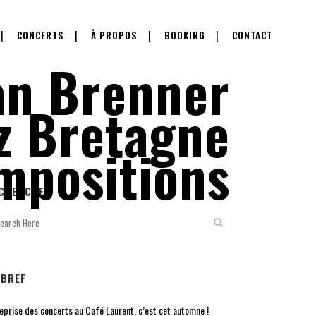
CONCERTS
À PROPOS
BOOKING
CONTACT
ian Brenner
zz Bretagne
mpositions
CHERCHER
 BREF
reprise des concerts au Café Laurent, c’est cet automne !