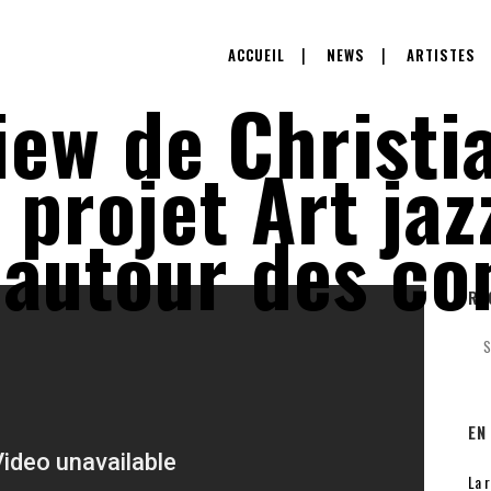
ACCUEIL
NEWS
ARTISTES
iew de Christ
 projet Art ja
 autour des co
RE
EN
La 