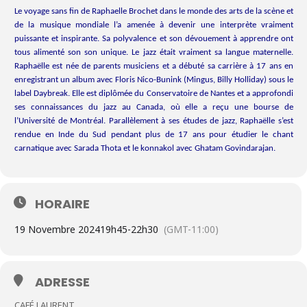
Le voyage sans fin de Raphaelle Brochet dans le monde des arts de la scène et
de la musique mondiale l’a amenée à devenir une interprète vraiment
puissante et inspirante. Sa polyvalence et son dévouement à apprendre ont
tous alimenté son son unique. Le jazz était vraiment sa langue maternelle.
Raphaëlle est née de parents musiciens et a débuté sa carrière à 17 ans en
enregistrant un album avec Floris Nico-Bunink (Mingus, Billy Holliday) sous le
label Daybreak. Elle est diplômée du Conservatoire de Nantes et a approfondi
ses connaissances du jazz au Canada, où elle a reçu une bourse de
l’Université de Montréal. Parallèlement à ses études de jazz, Raphaëlle s’est
rendue en Inde du Sud pendant plus de 17 ans pour étudier le chant
carnatique avec Sarada Thota et le konnakol avec Ghatam Govindarajan.
HORAIRE
19 Novembre 2024
19h45
-
22h30
(GMT-11:00)
ADRESSE
CAFÉ LAURENT