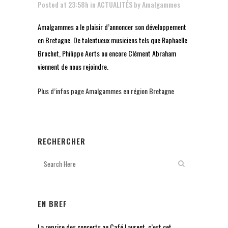
Posted at 23:58h
in
ACTUALITÉS
by
Amalgammes
Amalgammes a le plaisir d’annoncer son développement
en Bretagne. De talentueux musiciens tels que Raphaelle
Brochet, Philippe Aerts ou encore Clément Abraham
viennent de nous rejoindre.
Plus d’infos page Amalgammes en région Bretagne
RECHERCHER
EN BREF
La reprise des concerts au Café Laurent, c’est cet