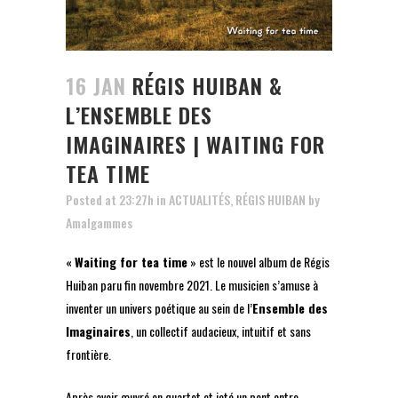
16 JAN
RÉGIS HUIBAN &
L’ENSEMBLE DES
IMAGINAIRES | WAITING FOR
TEA TIME
Posted at 23:27h
in
ACTUALITÉS
,
RÉGIS HUIBAN
by
Amalgammes
«
Waiting for tea time
» est le nouvel album de Régis
Huiban paru fin novembre 2021. Le musicien s’amuse à
inventer un univers poétique au sein de l’
Ensemble des
Imaginaires
, un collectif audacieux, intuitif et sans
frontière.
Après avoir œuvré en quartet et jeté un pont entre