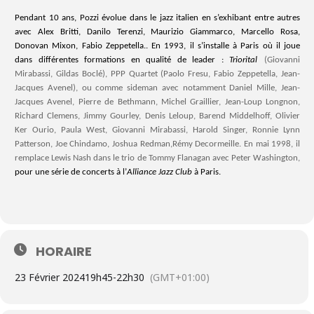
Pendant 10 ans, Pozzi évolue dans le jazz italien en s’exhibant entre autres
avec Alex Britti, Danilo Terenzi, Maurizio Giammarco, Marcello Rosa,
Donovan Mixon, Fabio Zeppetella.. En 1993, il s’installe à Paris où il joue
dans différentes formations en qualité de leader :
Triorital
(Giovanni
Mirabassi, Gildas Boclé), PPP Quartet (Paolo Fresu, Fabio Zeppetella, Jean-
Jacques Avenel), ou comme sideman avec notamment Daniel Mille, Jean-
Jacques Avenel, Pierre de Bethmann, Michel Graillier, Jean-Loup Longnon,
Richard Clemens, Jimmy Gourley, Denis Leloup, Barend Middelhoff, Olivier
Ker Ourio, Paula West, Giovanni Mirabassi, Harold Singer, Ronnie Lynn
Patterson, Joe Chindamo, Joshua Redman,Rémy Decormeille. En mai 1998, il
remplace Lewis Nash dans le trio de Tommy Flanagan avec Peter Washington,
pour une série de concerts à l’
Alliance Jazz Club
à Paris.
HORAIRE
23 Février 2024
19h45
-
22h30
(GMT+01:00)