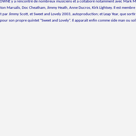
BROWNE y a rencontré de nombreux musiciens et a collaboré notamment avec Mark M
ton Marsalis, Doc Cheatham, Jimmy Heath, Anne Ducros, Kirk Lightsey. Il est membre
 par Jimmy Scott, et Sweet and Lovely 2003, autoproduction; et Leap Year, que sortir
e pour son propre quintet “Sweet and Lovely”. Il apparait enfin comme side man ou soli