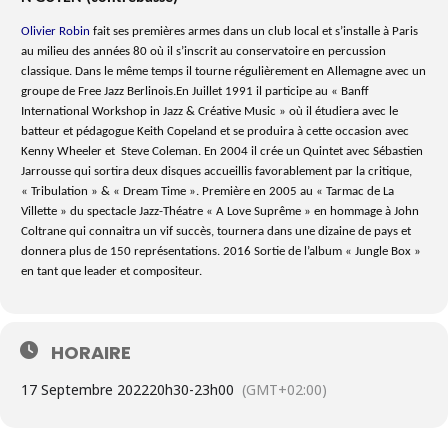
Olivier Robin
fait ses premières armes dans un club local et s’installe à Paris
au milieu des années 80 où il s’inscrit au conservatoire en percussion
classique. Dans le même temps il tourne régulièrement en Allemagne avec un
groupe de Free Jazz Berlinois.En Juillet 1991 il participe au « Banff
International Workshop in Jazz & Créative Music » où il étudiera avec le
batteur et pédagogue Keith Copeland et se produira à cette occasion avec
Kenny Wheeler et Steve Coleman. En 2004 il crée un Quintet avec Sébastien
Jarrousse qui sortira deux disques accueillis favorablement par la critique,
« Tribulation » & « Dream Time ». Première en 2005 au « Tarmac de La
Villette » du spectacle Jazz-Théatre « A Love Suprême » en hommage à John
Coltrane qui connaitra un vif succès, tournera dans une dizaine de pays et
donnera plus de 150 représentations. 2016 Sortie de l’album « Jungle Box »
en tant que leader et compositeur.
HORAIRE
17 Septembre 2022
20h30
-
23h00
(GMT+02:00)