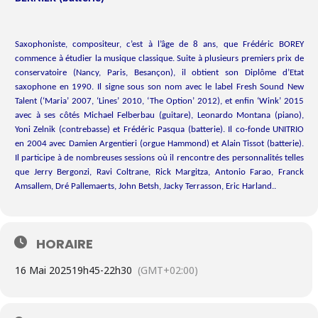
Saxophoniste, compositeur, c’est à l’âge de 8 ans, que Frédéric BOREY
commence à étudier la musique classique. Suite à plusieurs premiers prix de
conservatoire (Nancy, Paris, Besançon), il obtient son Diplôme d’Etat
saxophone en 1990. Il signe sous son nom avec le label Fresh Sound New
Talent (‘Maria’ 2007, ‘Lines’ 2010, ‘The Option’ 2012), et enfin ‘Wink’ 2015
avec à ses côtés Michael Felberbau (guitare), Leonardo Montana (piano),
Yoni Zelnik (contrebasse) et Frédéric Pasqua (batterie). Il co-fonde UNITRIO
en 2004 avec Damien Argentieri (orgue Hammond) et Alain Tissot (batterie).
Il participe à de nombreuses sessions où il rencontre des personnalités telles
que Jerry Bergonzi, Ravi Coltrane, Rick Margitza, Antonio Farao, Franck
Amsallem, Dré Pallemaerts, John Betsh, Jacky Terrasson, Eric Harland..
HORAIRE
16 Mai 2025
19h45
-
22h30
(GMT+02:00)