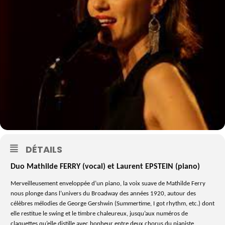
DÉTAILS
Duo Mathilde FERRY (vocal) et Laurent EPSTEIN (piano)
Merveilleusement enveloppée d’un piano, la voix suave de Mathilde Ferry
nous plonge dans l’univers du Broadway des années 1920, autour des
célèbres mélodies de George Gershwin (Summertime, I got rhythm, etc.) dont
elle restitue le swing et le timbre chaleureux, jusqu’aux numéros de
claquettes qu’elle distille avec bonheur entre deux chorus du pianiste