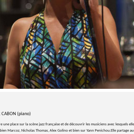
k CABON (piano)
ire une place sur la scène jazz française et de découvrir les musiciens avec lesquels e
en Marcoz, Nicholas Thomas, Alex Golino et bien sur Yann Penichou.Elle partage aus