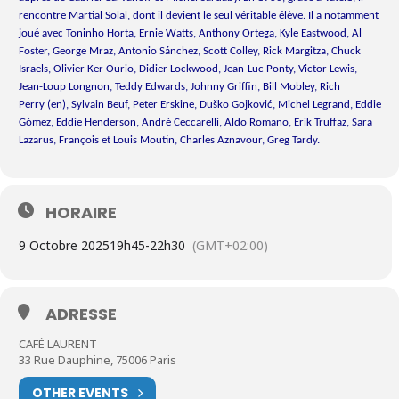
rencontre Martial Solal, dont il devient le seul véritable élève. Il a notamment
joué avec Toninho Horta, Ernie Watts, Anthony Ortega, Kyle Eastwood, Al
Foster, George Mraz, Antonio Sánchez, Scott Colley, Rick Margitza, Chuck
Israels, Olivier Ker Ourio, Didier Lockwood, Jean-Luc Ponty, Victor Lewis,
Jean-Loup Longnon, Teddy Edwards, Johnny Griffin, Bill Mobley, Rich
Perry (en), Sylvain Beuf, Peter Erskine, Duško Gojković, Michel Legrand, Eddie
Gómez, Eddie Henderson, André Ceccarelli, Aldo Romano, Erik Truffaz, Sara
Lazarus, François et Louis Moutin, Charles Aznavour, Greg Tardy.
HORAIRE
9 Octobre 2025
19h45
-
22h30
(GMT+02:00)
ADRESSE
CAFÉ LAURENT
33 Rue Dauphine, 75006 Paris
OTHER EVENTS