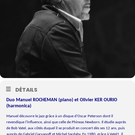
DÉTAILS
Duo Manuel ROCHEMAN (piano) et Olivier KER OURIO
(harmonica)
Manuel découvre le jazz grâce à un disque d’Oscar Peterson dont il
revendique l’influence, ainsi que celle de Phineas Newborn. Il étudie auprès
de Bob Vatel, aux côtés duquel il se produit en concert dès ses 12 ans, puis
auprès de Gabriel Garvanoff et Michel Sardaby. En 1980, grâce à Vatel1, il