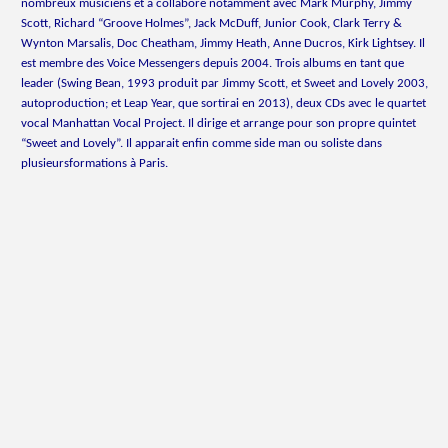
nombreux musiciens et a collaboré notamment avec Mark Murphy, Jimmy
Scott, Richard “Groove Holmes”, Jack McDuff, Junior Cook, Clark Terry &
Wynton Marsalis, Doc Cheatham, Jimmy Heath, Anne Ducros, Kirk Lightsey. Il
est membre des Voice Messengers depuis 2004. Trois albums en tant que
leader (Swing Bean, 1993 produit par Jimmy Scott, et Sweet and Lovely 2003,
autoproduction; et Leap Year, que sortirai en 2013), deux CDs avec le quartet
vocal Manhattan Vocal Project. Il dirige et arrange pour son propre quintet
“Sweet and Lovely”. Il apparait enfin comme side man ou soliste dans
plusieursformations à Paris.