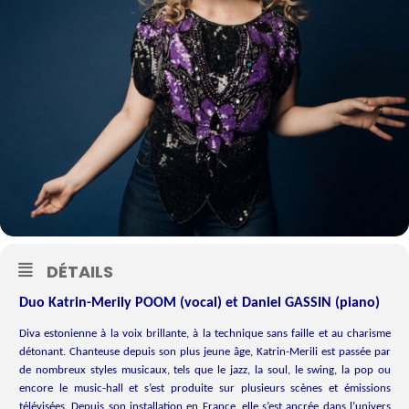
DÉTAILS
Duo Katrin-Merily POOM (vocal) et Daniel GASSIN (piano)
Diva estonienne à la voix brillante, à la technique sans faille et au charisme
détonant. Chanteuse depuis son plus jeune âge, Katrin-Merili est passée par
de nombreux styles musicaux, tels que le jazz, la soul, le swing, la pop ou
encore le music-hall et s’est produite sur plusieurs scènes et émissions
télévisées. Depuis son installation en France, elle s’est ancrée dans l’univers