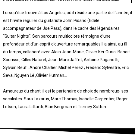
Lorsqu’il se trouve à Los Angeles, où il réside une partie de l ‘année, il
est l’invité régulier du guitariste John Pisano (fidèle
accompagnateur de Joe Pass), dans le cadre des légendaires
“Guitar Nights“. Son parcours multicolore témoigne d’une
profondeur et d’un esprit d’ouverture remarquables.Il a ainsi, au fil
du temps, collaboré avec Alain Jean-Marie, Olivier Ker Ourio, Benoit
Sourisse, Gilles Naturel, Jean-Marc Jaffet, Antoine Paganotti,
Sylvain Beuf , André Charlier, Michel Perez , Frédéric Sylvestre, Eric
Seva ,Nguyen Lê ,Olivier Hutman…
Amoureux du chant, il est le partenaire de choix de nombreux- ses
vocalistes :Sara Lazarus, Marc Thomas, Isabelle Carpentier, Roger
Letson, Laura Littardi, Alan Bergman et Tierney Sutton.