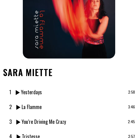
SARA MIETTE
1
Yesterdays
2:58
2
La Flamme
3:46
3
You’re Driving Me Crazy
2:45
4
Tristesse
2:57